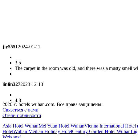
jjy5551
2024-01-11
3.5
The carpet in the room was old, and there was a musty smell w
linlin327
2023-12-13
4.8
not so bad
Business Twin Room
2026 © hotels-wuhan.com. Все права защищены.
Связаться с нами
Отели поблизости
colin8131
2023-12-09
Asia Hotel Wuhan
Mei Yuan Hotel Wuhan
Vienna International Hotel
Hotel
Wuhan Meilian Holiday Hotel
Century Garden Hotel Wuhan
Lig
3.5
Weigang)
The transportation is convenient, the pillow in the room is too 