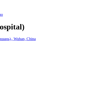
ano
spital)
ншань),, Wuhan, China