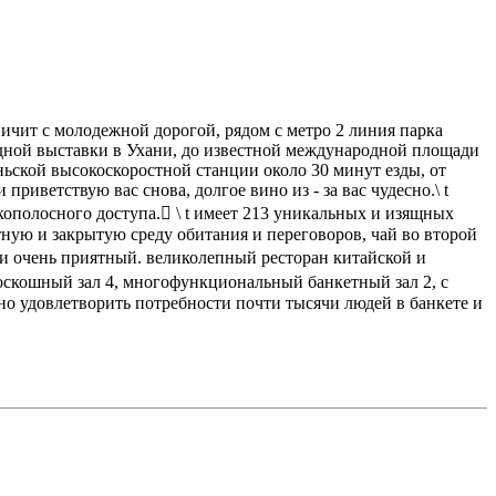
ничит с молодежной дорогой, рядом с метро 2 линия парка
дной выставки в Ухани, до известной международной площади
ньской высокоскоростной станции около 30 минут езды, от
приветствую вас снова, долгое вино из - за вас чудесно.\ t
ополосного доступа. \ t имеет 213 уникальных и изящных
ную и закрытую среду обитания и переговоров, чай во второй
й и очень приятный. великолепный ресторан китайской и
роскошный зал 4, многофункциональный банкетный зал 2, с
но удовлетворить потребности почти тысячи людей в банкете и