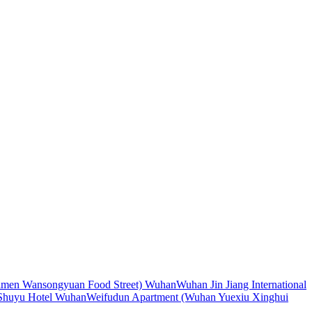
limen Wansongyuan Food Street) Wuhan
Wuhan Jin Jiang International
Shuyu Hotel Wuhan
Weifudun Apartment (Wuhan Yuexiu Xinghui