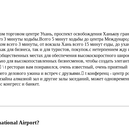
ком торговом центре Ухань, проспект освобождения Ханькоу гра
з 3 минуты ходьбы.Всего 5 минут ходьбы до центра Междунаро
ом всего 3 минуты, от вокзала Хань всего 15 минут езды, до уха
к для бизнеса, так и для туристов, покупок.с нетерпением жду и 
 общественных местах для обеспечения высокоскоростного широк
о для высокопоставленных бизнесменов, чтобы создать элегант
 \ t ресторан вам понравился, очень известный, очень приятны
его делового ужина и встреч с друзьями. t конференц - центр 
зайна алмазной зал и другие залы заседаний, может одновремен
с конгресс и банкет.
ational Airport?