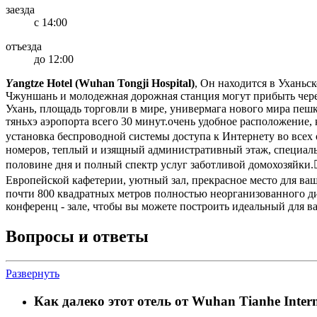
заезда
с 14:00
отъезда
до 12:00
Y
angtze Hotel (Wuhan Tongji Hospital)
, Он находится в Уханьс
Чжуншань и молодежная дорожная станция могут прибыть чере
Ухань, площадь торговли в мире, универмага нового мира пешк
тяньхэ аэропорта всего 30 минут.очень удобное расположение, ка
установка беспроводной системы доступа к Интернету во всех
номеров, теплый и изящный административный этаж, специальн
половине дня и полный спектр услуг заботливой домохозяйки.
Европейской кафетерии, уютный зал, прекрасное место для ваш
почти 800 квадратных метров полностью неорганизованного ди
конференц - зале, чтобы вы можете построить идеальный для ва
Вопросы и ответы
Развернуть
Как далеко этот отель от Wuhan Tianhe Intern