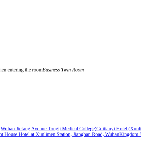
hen entering the room
Business Twin Room
 (Wuhan Jiefang Avenue Tongji Medical College)
Guitianyi Hotel (Xun
ht House Hotel at Xunlimen Station, Jianghan Road, Wuhan
Kingdom 
hard, and there are no sandals in the bathroom
Business Twin Room