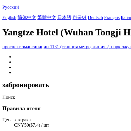
Русский
English
简体中文
繁體中文
日本語
한국어
Deutsch
Français
Itali
Yangtze Hotel (Wuhan Tongji Ho
проспект эмансипации 1131 (станция метро, линия 2, парк чжу
забронировать
Поиск
Правила отеля
Цена завтрака
CNY50($7.4) / шт